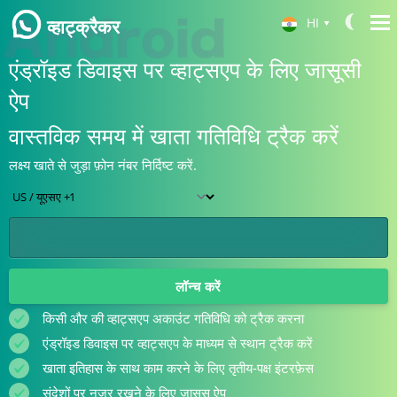
HI
▾
व्हाट्क्रैकर
एंड्रॉइड डिवाइस पर व्हाट्सएप के लिए जासूसी
Español
ऐप
Français
वास्तविक समय में खाता गतिविधि ट्रैक करें
Deutsch
中文
लक्ष्य खाते से जुड़ा फ़ोन नंबर निर्दिष्ट करें.
日本
Portuguese (Brazil)
English
लॉन्च करें
Italiano
किसी और की व्हाट्सएप अकाउंट गतिविधि को ट्रैक करना
Türkçe
एंड्रॉइड डिवाइस पर व्हाट्सएप के माध्यम से स्थान ट्रैक करें
खाता इतिहास के साथ काम करने के लिए तृतीय-पक्ष इंटरफ़ेस
संदेशों पर नज़र रखने के लिए जासूस ऐप