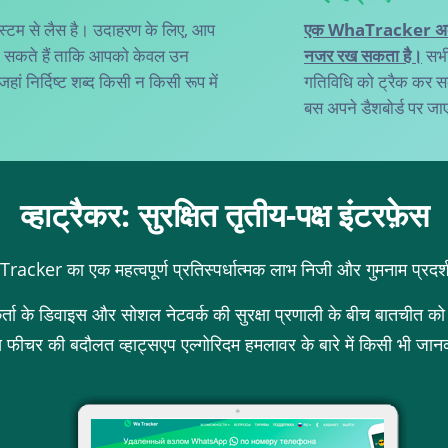
िस्टम से लैस है। उदाहरण के लिए, आप
एक WhaTracker अक
बना सकते हैं ताकि आपको केवल उन
नजर रख सकता है।
सभी
जहां निर्दिष्ट शब्द किसी न किसी रूप में
गतिविधि को ट्रैक कर सक
बस अपने डैशबोर्ड पर जा
व्हाट्रैकर: सुरक्षित तृतीय-पक्ष इंटरफ़ेस
acker का एक महत्वपूर्ण प्रतिस्पर्धात्मक लाभ निजी और गुमनाम प्रदर्
्ता के डिवाइस और सोशल नेटवर्क की सुरक्षा प्रणाली के बीच बातचीत को ख
स फीचर की बदौलत व्हाट्सएप एल्गोरिदम हमलावर के बारे में किसी भी जान