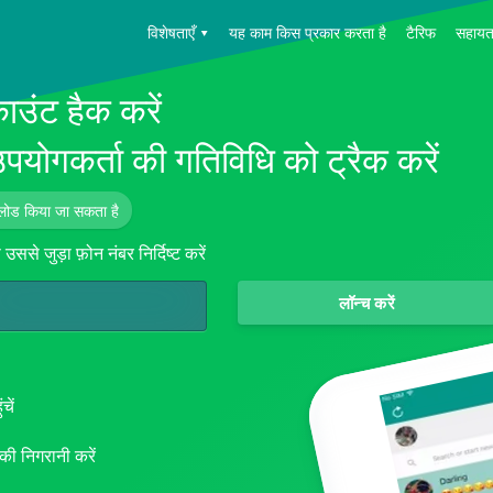
विशेषताएँ
▾
यह काम किस प्रकार करता है
टैरिफ
सहायत
Español
व्हाट्सएप ट्रैकर
ाउंट हैक करें
Français
Deutsch
संदेश ट्रैकिंग
उपयोगकर्ता की गतिविधि को ट्रैक करें
中文
स्थान ट्रैकिंग
日本
Portuguese (Brazil)
नलोड किया जा सकता है
व्हाट्सएप रिकवरी
English
ससे जुड़ा फ़ोन नंबर निर्दिष्ट करें
कॉल ट्रैकिंग
Italiano
Türkçe
एसएमएस ट्रैकिंग
लॉन्च करें
एंड्रॉइड संस्करण
आईफोन संस्करण
चें
सॉफ्टवेयर हैकिंग
 की निगरानी करें
एफिलिएट प्रोग्राम