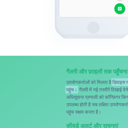
गैलरी और फ़ाइलों तक पहुँचना
उपयोगकर्ताओं को मिलता है
डिवाइस प
पहुंच।
गैलरी में नई तस्वीरें दिखाई द
अधिसूचना प्रणाली को कॉन्फ़िगर कि
उपलब्ध होती है जब लक्षित उपयोगकर्ता
पहुंच सक्षम करता है।
कीवर्ड अलर्ट और सूचनाएं